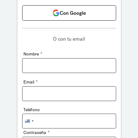
Con Google
O con tu email
*
Nombre
*
Email
Teléfono
Uruguay
+598
*
Contraseña