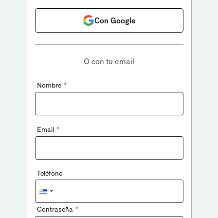
Con Google
O con tu email
*
Nombre
*
Email
Teléfono
Uruguay
+598
*
Contraseña