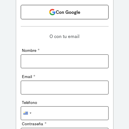
Con Google
O con tu email
*
Nombre
*
Email
Teléfono
Uruguay
+598
*
Contraseña