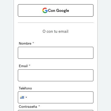
Con Google
O con tu email
*
Nombre
*
Email
Teléfono
Uruguay
+598
*
Contraseña