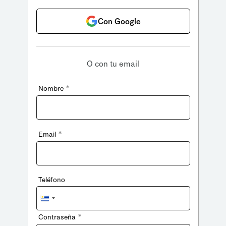
Con Google
O con tu email
*
Nombre
*
Email
Teléfono
Uruguay
+598
*
Contraseña