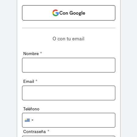
Con Google
O con tu email
*
Nombre
*
Email
Teléfono
Uruguay
+598
*
Contraseña