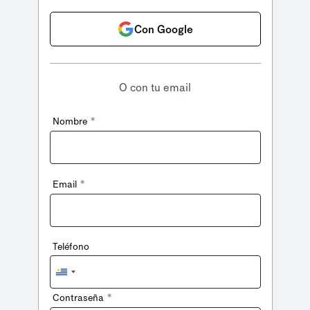
Con Google
O con tu email
*
Nombre
*
Email
Teléfono
Uruguay
+598
*
Contraseña