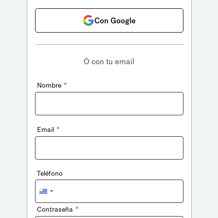
Con Google
O con tu email
*
Nombre
*
Email
Teléfono
Uruguay
+598
*
Contraseña