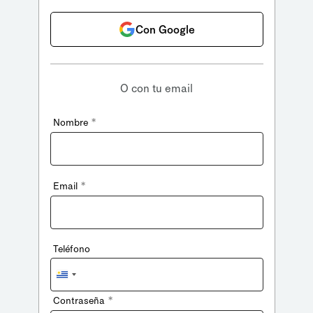
Con Google
O con tu email
*
Nombre
*
Email
Teléfono
Uruguay
+598
*
Contraseña