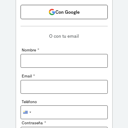
Con Google
O con tu email
*
Nombre
*
Email
Teléfono
Uruguay
+598
*
Contraseña