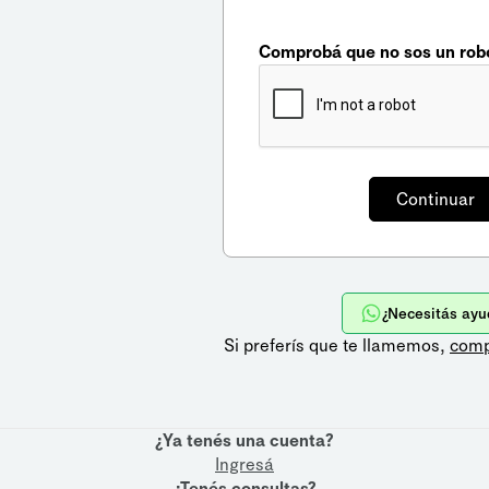
Comprobá que no sos un rob
¿Necesitás ayu
Si preferís que te llamemos,
comp
¿Ya tenés una cuenta?
Ingresá
¿Tenés consultas?