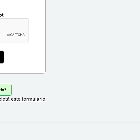
ot
da?
letá este formulario