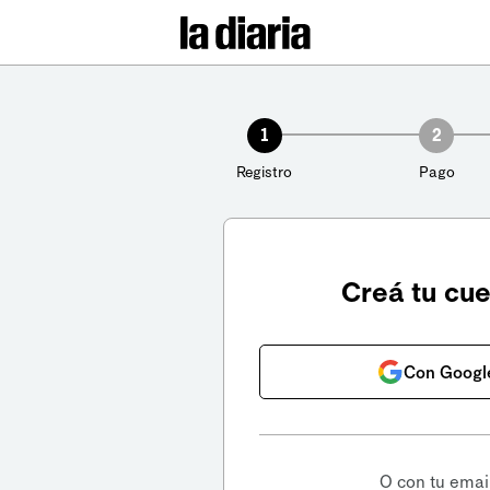
1
2
Registro
Pago
Creá tu cu
Con Googl
O con tu emai