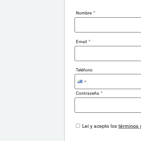
*
Nombre
*
Email
Teléfono
Uruguay
+598
*
Contraseña
Leí y acepto los
términos 