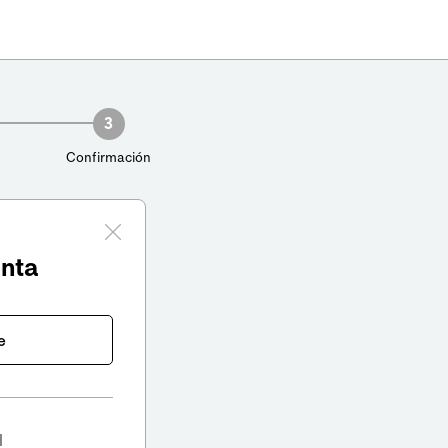
3
Confirmación
enta
e
l