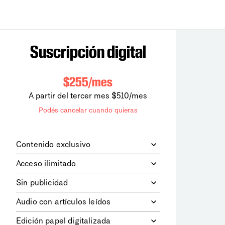
Suscripción digital
$255/mes
A partir del tercer mes $510/mes
Podés cancelar cuando quieras
Contenido exclusivo
Además de leer todos los contenidos
Acceso ilimitado
digitales de
la diaria
, podrás acceder a
los contenidos de Le Monde
Accedés sin límites a todos nuestros
Sin publicidad
diplomatique.
contenidos.
Navegá el sitio web sin espacios
Audio con artículos leídos
publicitarios.
Podrás escuchar los principales
Edición papel digitalizada
artículos del día, leídos por nuestro