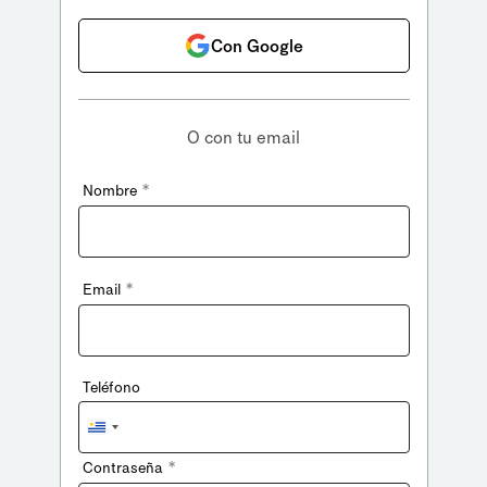
Con Google
O con tu email
*
Nombre
*
Email
Teléfono
Uruguay
+598
*
Contraseña