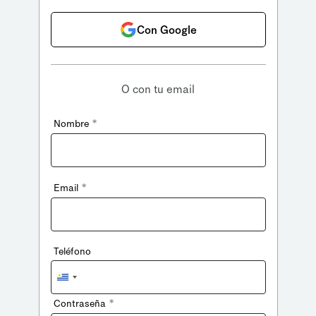
Con Google
O con tu email
*
Nombre
*
Email
Teléfono
Uruguay
+598
*
Contraseña