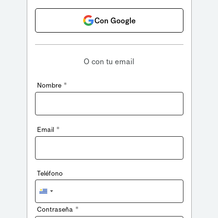
Con Google
O con tu email
*
Nombre
*
Email
Teléfono
Uruguay
+598
*
Contraseña