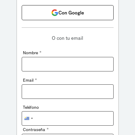
Con Google
O con tu email
*
Nombre
*
Email
Teléfono
Uruguay
+598
*
Contraseña