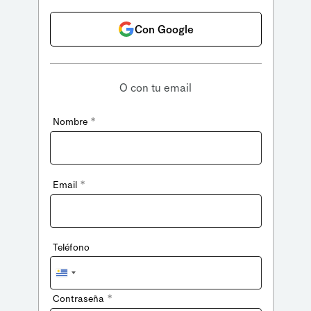
Con Google
O con tu email
*
Nombre
*
Email
Teléfono
Uruguay
+598
*
Contraseña