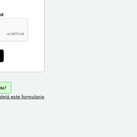
ot
da?
letá este formulario