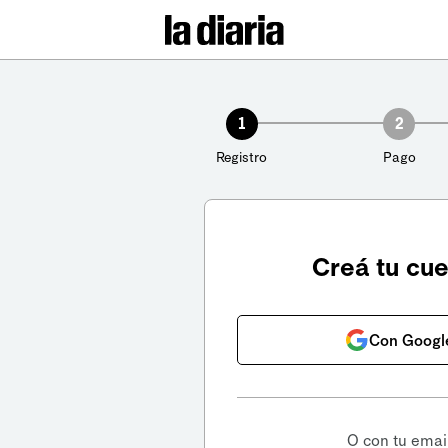
1
2
Registro
Pago
Creá tu cu
Con Googl
O con tu emai