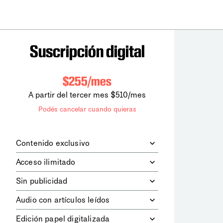
Suscripción digital
$255/mes
A partir del tercer mes $510/mes
Podés cancelar cuando quieras
Contenido exclusivo
Además de leer todos los contenidos
Acceso ilimitado
digitales de
la diaria
, podrás acceder a
los contenidos de Le Monde
Accedés sin límites a todos nuestros
Sin publicidad
diplomatique.
contenidos.
Navegá el sitio web sin espacios
Audio con artículos leídos
publicitarios.
Podrás escuchar los principales
Edición papel digitalizada
artículos del día, leídos por nuestro