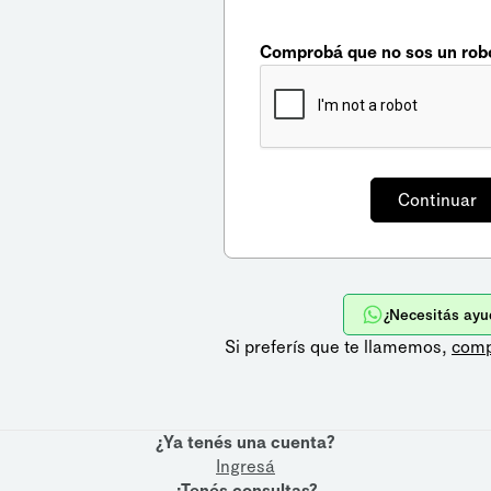
Comprobá que no sos un rob
¿Necesitás ayu
Si preferís que te llamemos,
comp
¿Ya tenés una cuenta?
Ingresá
¿Tenés consultas?