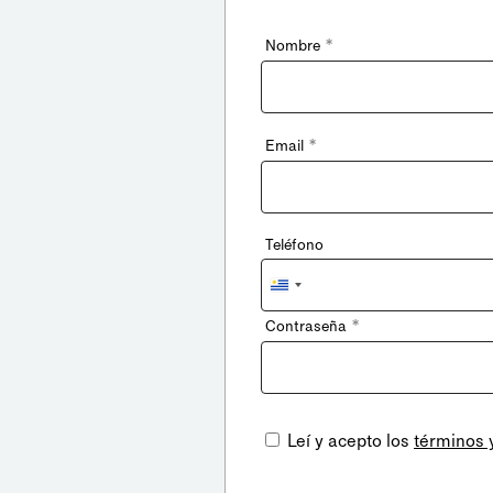
*
Nombre
*
Email
Teléfono
Uruguay
+598
*
Contraseña
Leí y acepto los
términos 