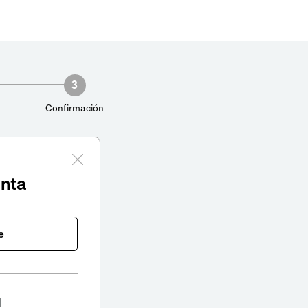
3
Confirmación
enta
e
l