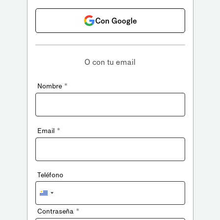
Con Google
O con tu email
*
Nombre
*
Email
Teléfono
Uruguay
+598
*
Contraseña