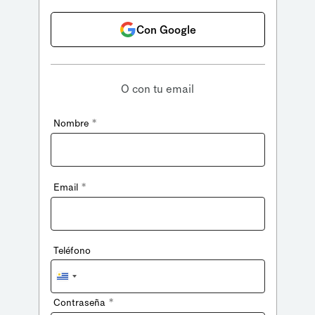
Con Google
O con tu email
*
Nombre
*
Email
Teléfono
Uruguay
+598
*
Contraseña