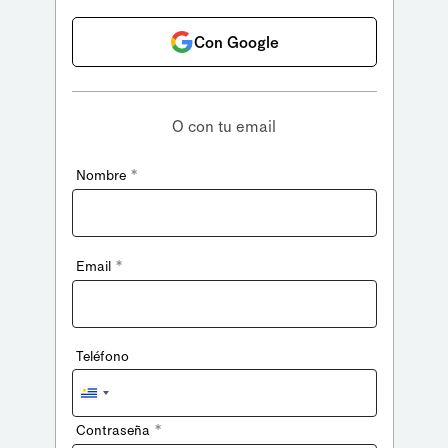
Con Google
O con tu email
*
Nombre
*
Email
Teléfono
Uruguay
+598
*
Contraseña