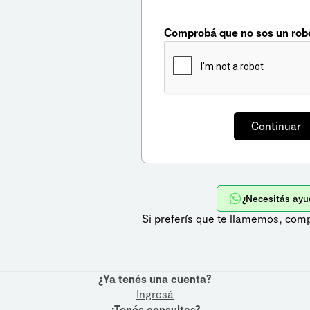
Comprobá que no sos un rob
¿Necesitás ayu
Si preferís que te llamemos,
comp
¿Ya tenés una cuenta?
Ingresá
¿Tenés consultas?