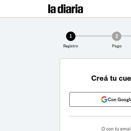
1
2
Registro
Pago
Creá tu cu
Con Googl
O con tu emai