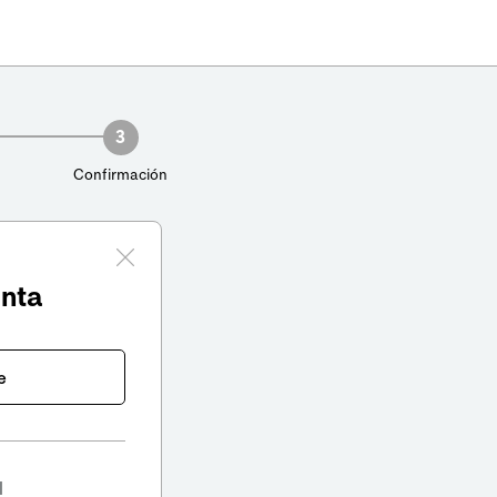
3
Confirmación
enta
e
l