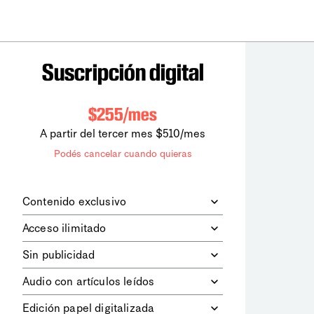
Suscripción digital
$255/mes
A partir del tercer mes $510/mes
Podés cancelar cuando quieras
Contenido exclusivo
Además de leer todos los contenidos
Acceso ilimitado
digitales de
la diaria
, podrás acceder a
los contenidos de Le Monde
Accedés sin límites a todos nuestros
Sin publicidad
diplomatique.
contenidos.
Navegá el sitio web sin espacios
Audio con artículos leídos
publicitarios.
Podrás escuchar los principales
Edición papel digitalizada
artículos del día, leídos por nuestro