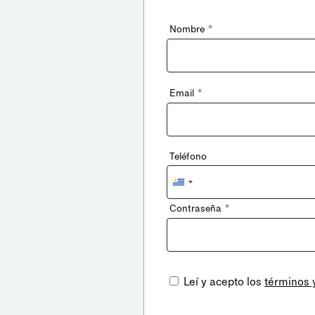
*
Nombre
*
Email
Teléfono
Uruguay
+598
*
Contraseña
Leí y acepto los
términos 