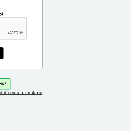
ot
da?
letá este formulario