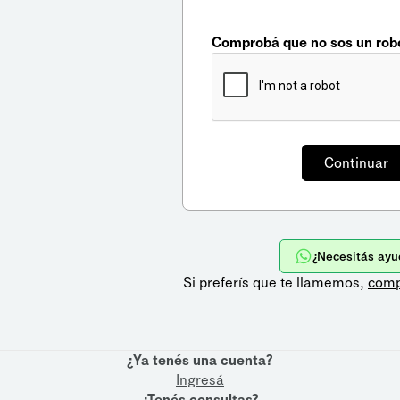
Comprobá que no sos un rob
¿Necesitás ayu
Si preferís que te llamemos,
comp
¿Ya tenés una cuenta?
Ingresá
¿Tenés consultas?