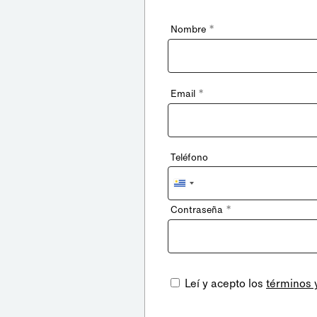
*
Nombre
*
Email
Teléfono
Uruguay
+598
*
Contraseña
Leí y acepto los
términos 