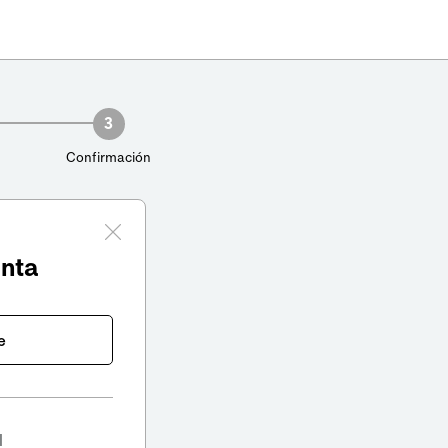
3
Confirmación
enta
e
l