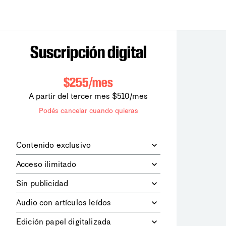
Suscripción digital
$255/mes
A partir del tercer mes $510/mes
Podés cancelar cuando quieras
Contenido exclusivo
Además de leer todos los contenidos
Acceso ilimitado
digitales de
la diaria
, podrás acceder a
los contenidos de Le Monde
Accedés sin límites a todos nuestros
Sin publicidad
diplomatique.
contenidos.
Navegá el sitio web sin espacios
Audio con artículos leídos
publicitarios.
Podrás escuchar los principales
Edición papel digitalizada
artículos del día, leídos por nuestro