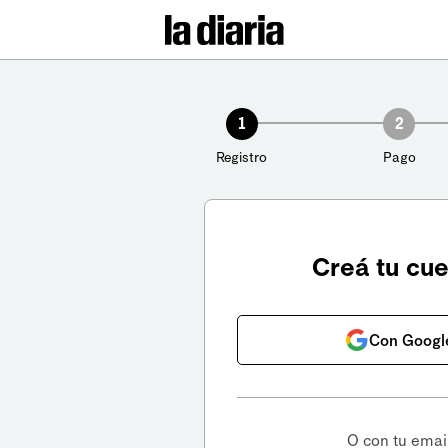
1
2
Registro
Pago
Creá tu cu
Con Googl
O con tu emai