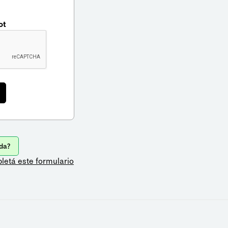
ot
da?
letá este formulario