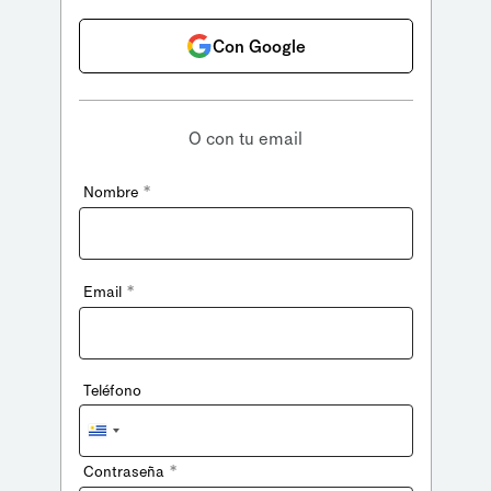
Con Google
O con tu email
*
Nombre
*
Email
Teléfono
Uruguay
+598
*
Contraseña