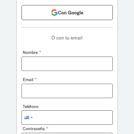
Con Google
O con tu email
*
Nombre
*
Email
Teléfono
Uruguay
+598
*
Contraseña