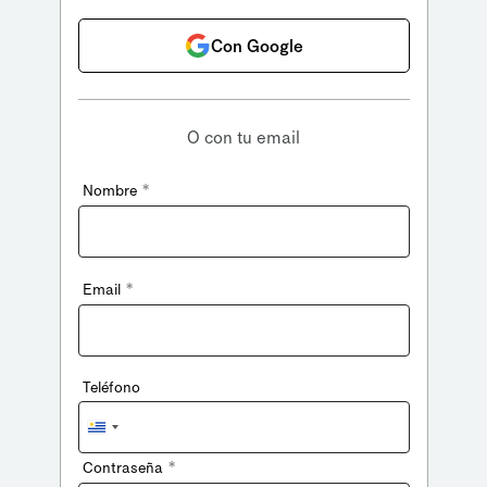
Con Google
O con tu email
*
Nombre
*
Email
Teléfono
Uruguay
+598
*
Contraseña