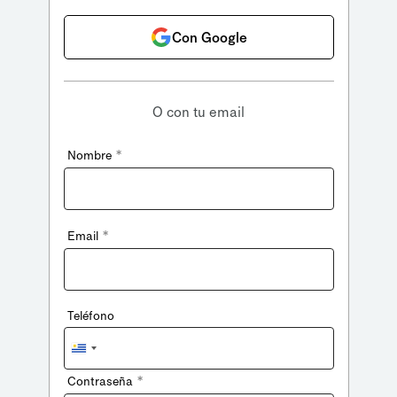
Con Google
O con tu email
*
Nombre
*
Email
Teléfono
Uruguay
+598
*
Contraseña