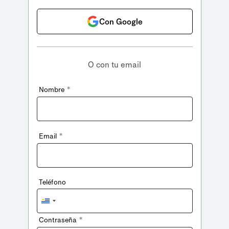
Con Google
O con tu email
*
Nombre
*
Email
Teléfono
Uruguay
+598
*
Contraseña