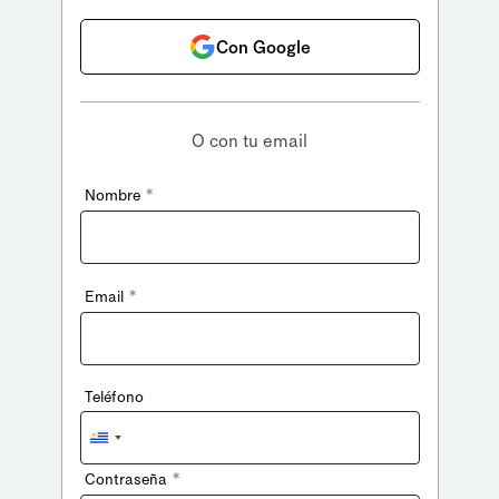
Con Google
O con tu email
*
Nombre
*
Email
Teléfono
Uruguay
+598
*
Contraseña