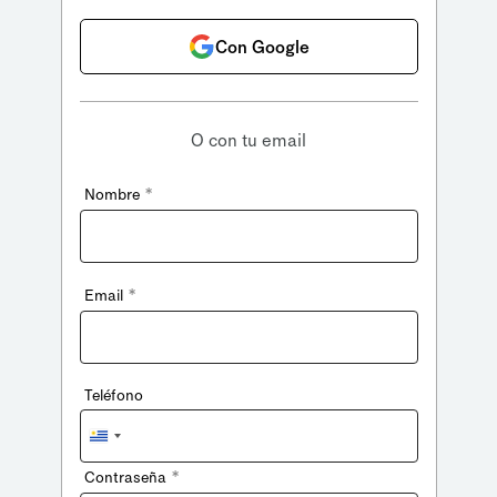
Con Google
O con tu email
*
Nombre
*
Email
Teléfono
Uruguay
+598
*
Contraseña