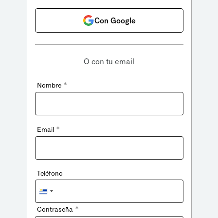
Con Google
O con tu email
*
Nombre
*
Email
Teléfono
Uruguay
+598
*
Contraseña