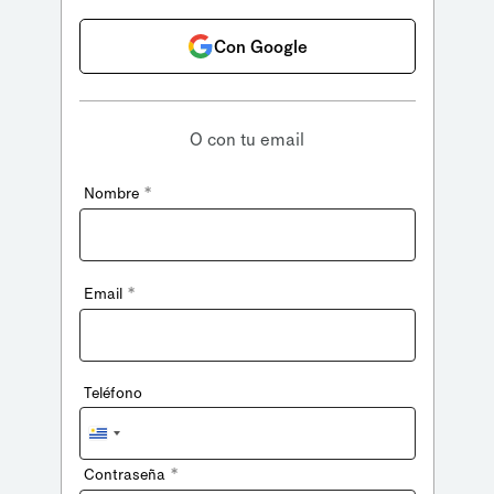
Con Google
O con tu email
*
Nombre
*
Email
Teléfono
Uruguay
+598
*
Contraseña