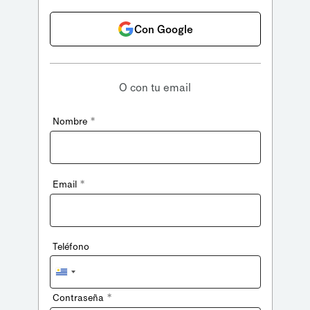
Con Google
O con tu email
*
Nombre
*
Email
Teléfono
Uruguay
+598
*
Contraseña