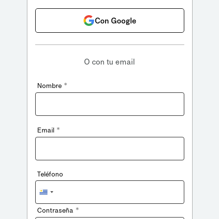
Con Google
O con tu email
*
Nombre
*
Email
Teléfono
Uruguay
+598
*
Contraseña