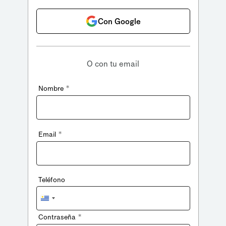
Con Google
O con tu email
*
Nombre
*
Email
Teléfono
Uruguay
+598
*
Contraseña