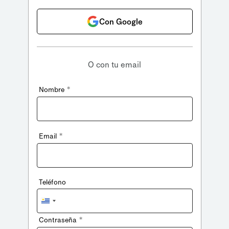
Con Google
O con tu email
*
Nombre
*
Email
Teléfono
Uruguay
+598
*
Contraseña