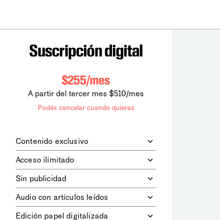
Suscripción digital
$255/mes
A partir del tercer mes $510/mes
Podés cancelar cuando quieras
Contenido exclusivo
Además de leer todos los contenidos
Acceso ilimitado
digitales de
la diaria
, podrás acceder a
los contenidos de Le Monde
Accedés sin límites a todos nuestros
Sin publicidad
diplomatique.
contenidos.
Navegá el sitio web sin espacios
Audio con artículos leídos
publicitarios.
Podrás escuchar los principales
Edición papel digitalizada
artículos del día, leídos por nuestro