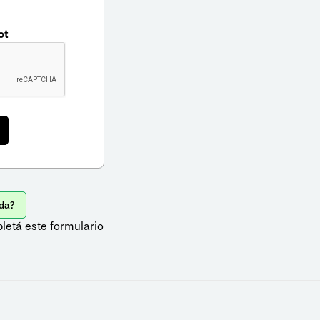
ot
da?
letá este formulario