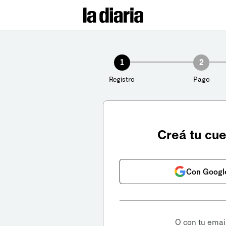
1
2
Registro
Pago
Creá tu cu
Con Googl
O con tu emai