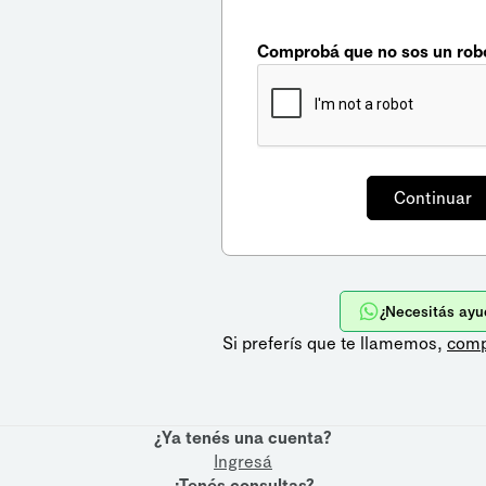
Comprobá que no sos un rob
¿Necesitás ayu
Si preferís que te llamemos,
comp
¿Ya tenés una cuenta?
Ingresá
¿Tenés consultas?