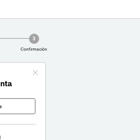
3
Confirmación
enta
e
l