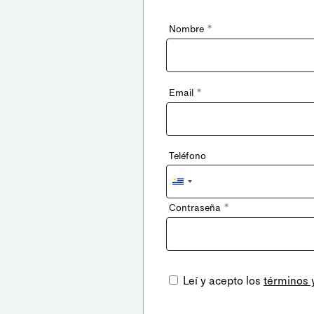
*
Nombre
*
Email
Teléfono
Uruguay
+598
*
Contraseña
Leí y acepto los
términos 