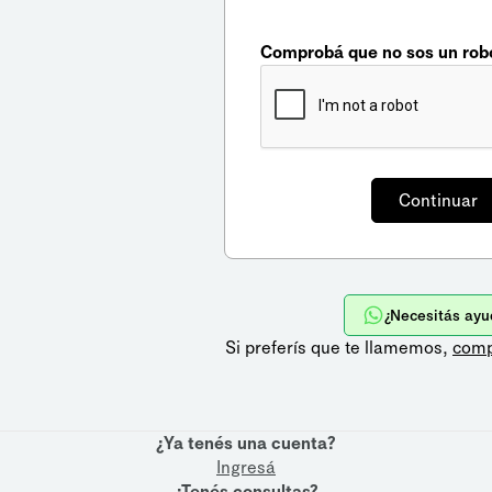
Comprobá que no sos un rob
¿Necesitás ayu
Si preferís que te llamemos,
comp
¿Ya tenés una cuenta?
Ingresá
¿Tenés consultas?