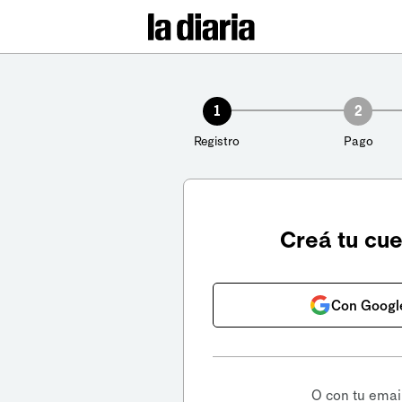
1
2
Registro
Pago
Creá tu cu
Con Googl
O con tu emai