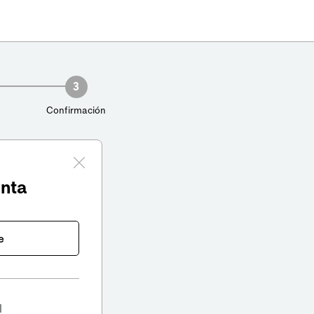
3
Confirmación
enta
e
l