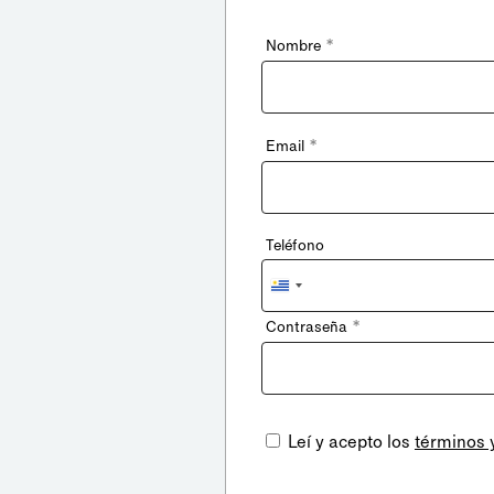
*
Nombre
*
Email
Teléfono
Uruguay
+598
*
Contraseña
Leí y acepto los
términos 