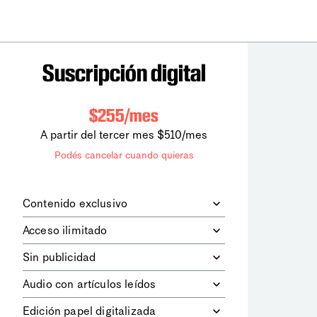
Suscripción digital
$255/mes
A partir del tercer mes $510/mes
Podés cancelar cuando quieras
Contenido exclusivo
Además de leer todos los contenidos
Acceso ilimitado
digitales de
la diaria
, podrás acceder a
los contenidos de Le Monde
Accedés sin límites a todos nuestros
Sin publicidad
diplomatique.
contenidos.
Navegá el sitio web sin espacios
Audio con artículos leídos
publicitarios.
Podrás escuchar los principales
Edición papel digitalizada
artículos del día, leídos por nuestro