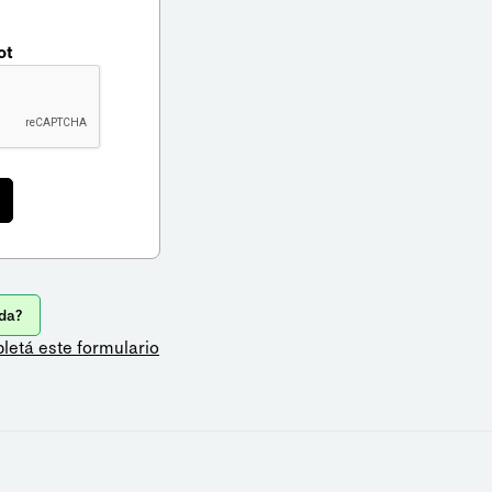
ot
da?
letá este formulario