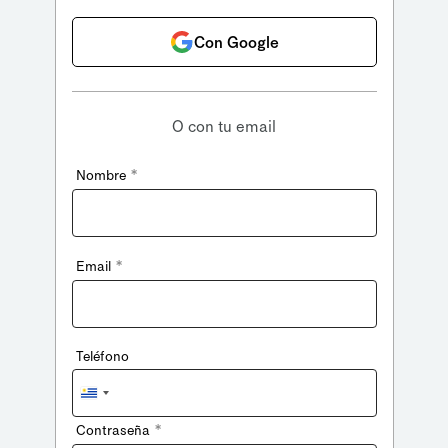
Con Google
O con tu email
*
Nombre
*
Email
Teléfono
Uruguay
+598
*
Contraseña