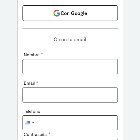
Con Google
O con tu email
*
Nombre
*
Email
Teléfono
Uruguay
+598
*
Contraseña