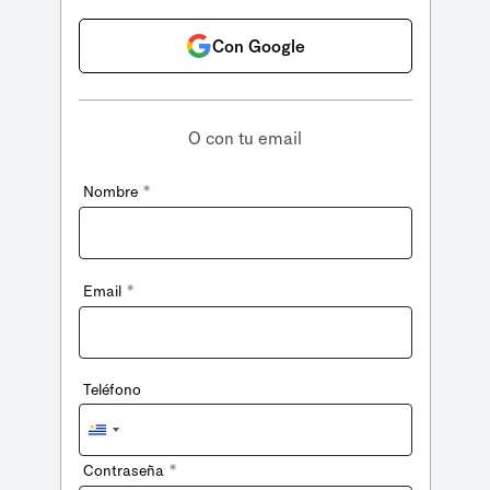
Con Google
O con tu email
*
Nombre
*
Email
Teléfono
Uruguay
+598
*
Contraseña