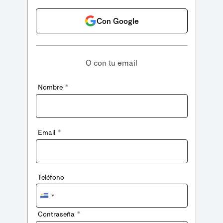
Con Google
O con tu email
*
Nombre
*
Email
Teléfono
Uruguay
+598
*
Contraseña