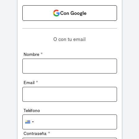
Con Google
O con tu email
*
Nombre
*
Email
Teléfono
Uruguay
+598
*
Contraseña