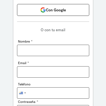
Con Google
O con tu email
*
Nombre
*
Email
Teléfono
Uruguay
+598
*
Contraseña