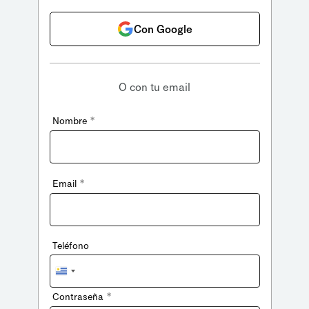
Con Google
O con tu email
*
Nombre
*
Email
Teléfono
Uruguay
+598
*
Contraseña