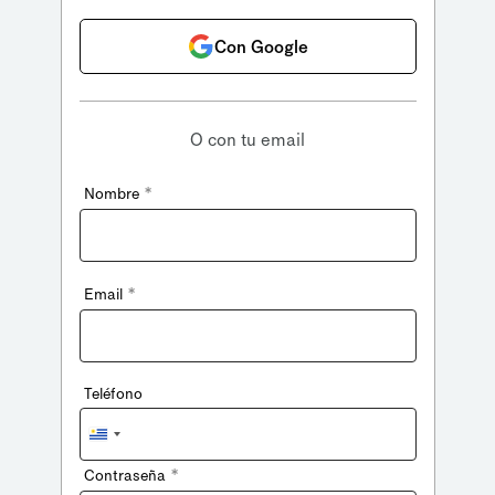
Con Google
O con tu email
*
Nombre
*
Email
Teléfono
Uruguay
+598
*
Contraseña