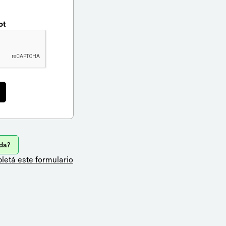
ot
da?
letá este formulario