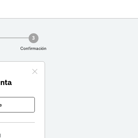
3
Confirmación
enta
e
l