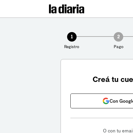
1
2
Registro
Pago
Creá tu cu
Con Googl
O con tu emai