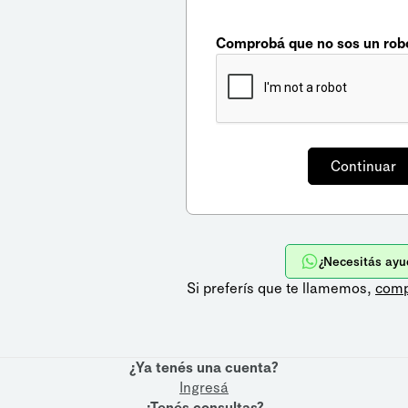
Comprobá que no sos un rob
¿Necesitás ayu
Si preferís que te llamemos,
comp
¿Ya tenés una cuenta?
Ingresá
¿Tenés consultas?