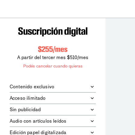
Suscripción digital
$255/mes
A partir del tercer mes $510/mes
Podés cancelar cuando quieras
Contenido exclusivo
Además de leer todos los contenidos
Acceso ilimitado
digitales de
la diaria
, podrás acceder a
los contenidos de Le Monde
Accedés sin límites a todos nuestros
Sin publicidad
diplomatique.
contenidos.
Navegá el sitio web sin espacios
Audio con artículos leídos
publicitarios.
Podrás escuchar los principales
Edición papel digitalizada
artículos del día, leídos por nuestro