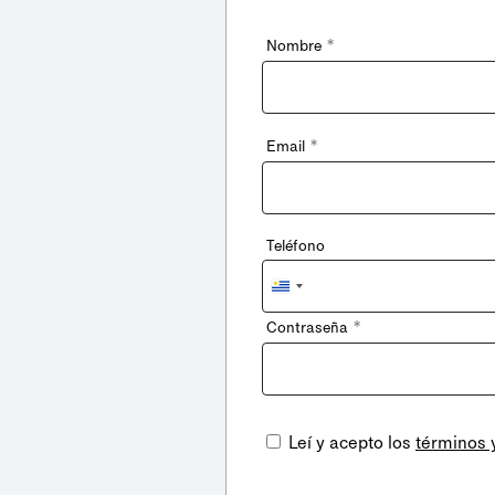
*
Nombre
*
Email
Teléfono
Uruguay
+598
*
Contraseña
Leí y acepto los
términos 