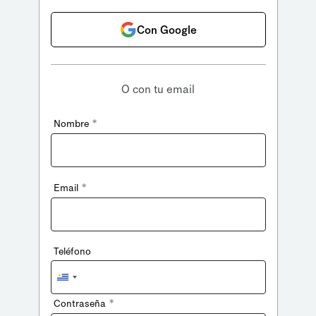
Con Google
O con tu email
*
Nombre
*
Email
Teléfono
Uruguay
+598
*
Contraseña