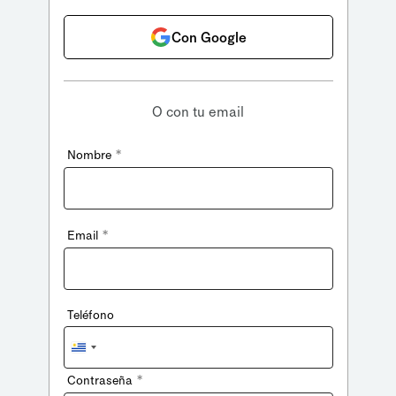
Con Google
O con tu email
*
Nombre
*
Email
Teléfono
Uruguay
+598
*
Contraseña