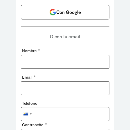
Con Google
O con tu email
*
Nombre
*
Email
Teléfono
Uruguay
+598
*
Contraseña