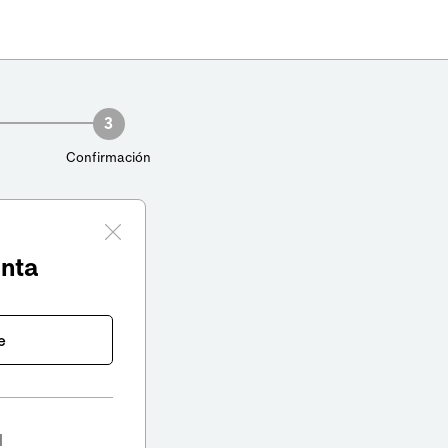
3
Confirmación
enta
e
l