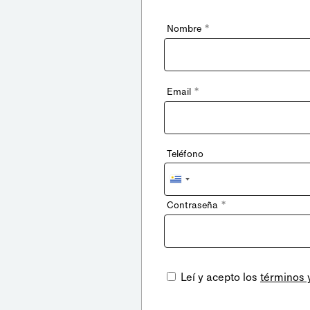
*
Nombre
*
Email
Teléfono
Uruguay
+598
*
Contraseña
Leí y acepto los
términos 