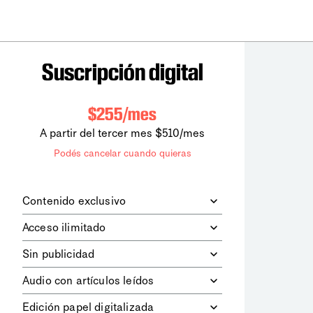
Suscripción digital
$255/mes
A partir del tercer mes $510/mes
Podés cancelar cuando quieras
Contenido exclusivo
Además de leer todos los contenidos
Acceso ilimitado
digitales de
la diaria
, podrás acceder a
los contenidos de Le Monde
Accedés sin límites a todos nuestros
Sin publicidad
diplomatique.
contenidos.
Navegá el sitio web sin espacios
Audio con artículos leídos
publicitarios.
Podrás escuchar los principales
Edición papel digitalizada
artículos del día, leídos por nuestro