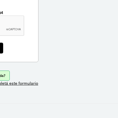
ot
da?
letá este formulario