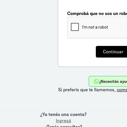
Comprobá que no sos un rob
¿Necesitás ayu
Si preferís que te llamemos,
comp
¿Ya tenés una cuenta?
Ingresá
¿Tenés consultas?