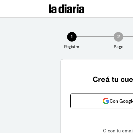
1
2
Registro
Pago
Creá tu cu
Con Googl
O con tu emai